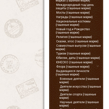
марках (гашеные марки)
Международный год/день
защиты (гашеные марки)
Мосты (гашеные марки)
Награды (гашеные марки)
Национальные костюмы
(гашеные марки)
Новый год и Рождество
(гашеные марки)
Религия (гашеные марки)
Сказки, эпос (гашеные марки)
Совместные выпуски (гашеные
марки)
Туризм (гашеные марки)
Юбилеи, даты (гашеные марки)
ЮНЕСКО (гашеные марки)
Флора (гашеные марки)
Выдающиеся личности
(гашеные марки)
Военные деятели (гашеные
марки)
Деятели искусства (гашеные
марки)
Деятели спорта (гашеные
марки)
Научные деятели (гашеные
марки)