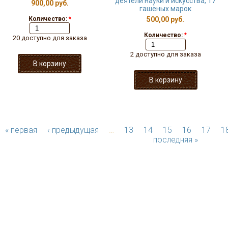
деятели науки и искусства, 17
900,00 руб.
гашёных марок
Количество:
*
500,00 руб.
Количество:
*
20 доступно для заказа
2 доступно для заказа
« первая
‹ предыдущая
…
13
14
15
16
17
1
последняя »