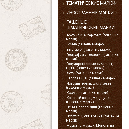
ТЕМАТИЧЕСКИЕ МАРКИ
ИНОСТРАННЫЕ МАРКИ
ГАШЁНЫЕ
ТЕМАТИЧЕСКИЕ МАРКИ
Арктика и Антарктика (гашеные
марки)
Война (гашеные марки)
Выставки (гашеные марки)
География и геология (гашеные
марки)
Государственные символы,
гербы (гашеные марки)
Дети (гашеные марки)
Европа СЕПТ (гашеные марки)
История почты, филателия
(гашеные марки)
Космос (гашеные марки)
Красный крест, медицина
(гашеные марки)
Ленин, революции (гашеные
марки)
Логотипы, символика (гашеные
марки)
Марки на марках, Монеты на