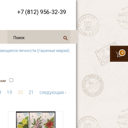
+7 (812) 956-32-39
ающиеся личности (гашеные марки)
0
вым:
8
19
20
21
следующая ›