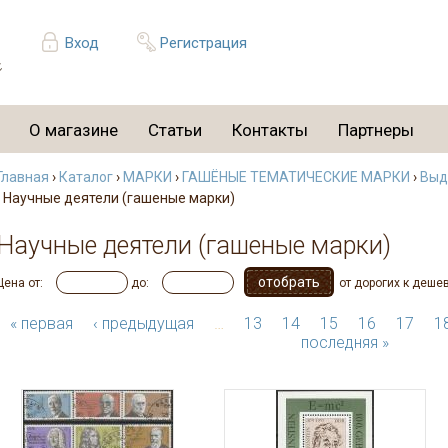
Вход
Регистрация
О магазине
Статьи
Контакты
Партнеры
Главная
›
Каталог
›
МАРКИ
›
ГАШЁНЫЕ ТЕМАТИЧЕСКИЕ МАРКИ
›
Выд
› Научные деятели (гашеные марки)
Научные деятели (гашеные марки)
Цена от:
до:
от дорогих к деше
« первая
‹ предыдущая
…
13
14
15
16
17
1
последняя »