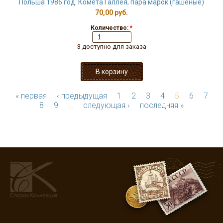
Польша 1986 год. Комета Галлея, пара марок (гашёные)
70,00 руб.
Количество:
*
3 доступно для заказа
« первая
‹ предыдущая
1
2
3
4
5
6
7
8
9
…
следующая ›
последняя »