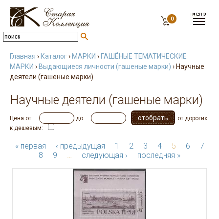
0
Главная
›
Каталог
›
МАРКИ
›
ГАШЁНЫЕ ТЕМАТИЧЕСКИЕ
МАРКИ
›
Выдающиеся личности (гашеные марки)
› Научные
деятели (гашеные марки)
Научные деятели (гашеные марки)
Цена от:
до:
от дорогих
к дешевым:
« первая
‹ предыдущая
1
2
3
4
5
6
7
8
9
…
следующая ›
последняя »