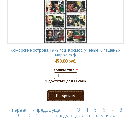
Коморские острова 1979 год. Космос, ученые, 6 гашеных
марок. ф ф
450,00 руб.
Количество:
*
2 доступно для заказа
« первая
‹ предыдущая
…
3
4
5
6
7
8
9
10
11
…
следующая ›
последняя »