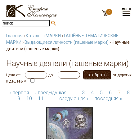
0
Главная
›
Каталог
›
МАРКИ
›
ГАШЁНЫЕ ТЕМАТИЧЕСКИЕ
МАРКИ
›
Выдающиеся личности (гашеные марки)
› Научные
деятели (гашеные марки)
Научные деятели (гашеные марки)
Цена от:
до:
от дорогих
к дешевым:
« первая
‹ предыдущая
…
3
4
5
6
7
8
9
10
11
…
следующая ›
последняя »