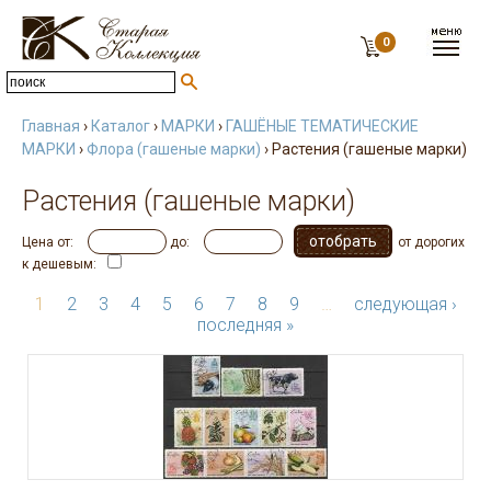
0
Главная
›
Каталог
›
МАРКИ
›
ГАШЁНЫЕ ТЕМАТИЧЕСКИЕ
МАРКИ
›
Флора (гашеные марки)
› Растения (гашеные марки)
Растения (гашеные марки)
Цена от:
до:
от дорогих
к дешевым:
1
2
3
4
5
6
7
8
9
…
следующая ›
последняя »