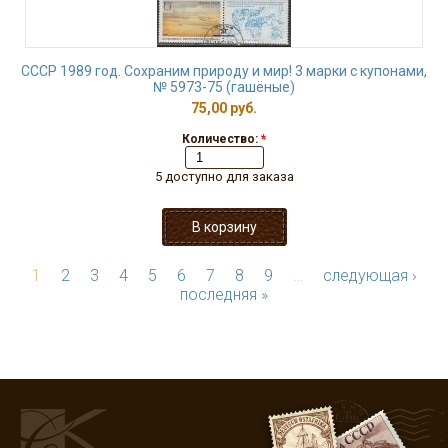
СССР 1989 год. Сохраним природу и мир! 3 марки с купонами,
№ 5973-75 (гашёные)
75,00 руб.
Количество:
*
5 доступно для заказа
1
2
3
4
5
6
7
8
9
…
следующая ›
последняя »