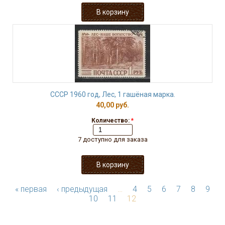
СССР 1960 год, Лес, 1 гашёная марка.
40,00 руб.
Количество:
*
7 доступно для заказа
« первая
‹ предыдущая
…
4
5
6
7
8
9
10
11
12