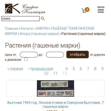
0
Главная
›
Каталог
›
МАРКИ
›
ГАШЁНЫЕ ТЕМАТИЧЕСКИЕ
МАРКИ
›
Флора (гашеные марки)
› Растения (гашеные марки)
Растения (гашеные марки)
Цена от:
до:
от дорогих
к дешевым:
« первая
‹ предыдущая
…
4
5
6
7
8
9
10
11
12
Вьетнам 1969 год. Лесозаготовки в Северном Вьетнаме. 7
гашеных марок