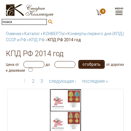
0
Главная
›
Каталог
›
КОНВЕРТЫ
›
Конверты первого дня (КПД)
СССР и РФ
›
КПД РФ
› КПД РФ 2014 год
КПД РФ 2014 год
Цена от:
до:
от дорогих
к дешевым:
1
2
3
следующая ›
последняя »