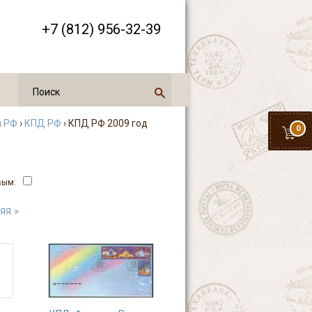
+7 (812) 956-32-39
и РФ
›
КПД РФ
› КПД РФ 2009 год
0
вым:
яя »