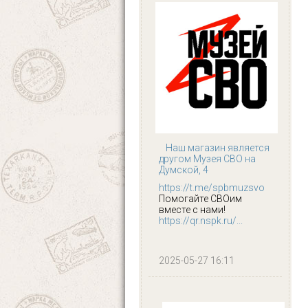
Наш магазин является
другом Музея СВО на
Думской, 4
https://t.me/spbmuzsvo
Помогайте СВОим
вместе с нами!
https://qr.nspk.ru/...
2025-05-27 16:11