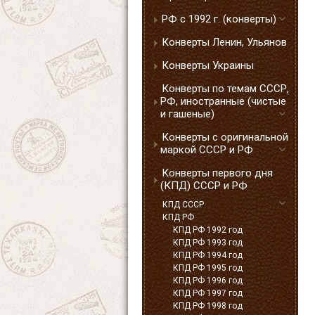
РФ с 1992 г. (конверты)
Конверты Ленин, Ульянов
Конверты Украины
Конверты по темам СССР,
РФ, иностранные (чистые
и гашеные)
Конверты с оригинальной
маркой СССР и РФ
Конверты первого дня
(КПД) СССР и РФ
КПД СССР
КПД РФ
КПД РФ 1992 год
КПД РФ 1993 год
КПД РФ 1994 год
КПД РФ 1995 год
КПД РФ 1996 год
КПД РФ 1997 год
КПД РФ 1998 год