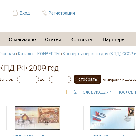
Вход
Регистрация
О магазине
Статьи
Контакты
Партнеры
Главная
›
Каталог
›
КОНВЕРТЫ
›
Конверты первого дня (КПД) СССР 
КПД РФ 2009 год
Цена от:
до:
от дорогих к деше
1
2
следующая ›
последн