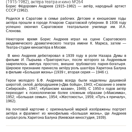
(1915-1982), актёра театра и кино №264
Борис Фёдорович Андреев (1915–1982) — актёр, народный артист
СССР (1962).
Родился в Саратове в семье рабочих. Детские и юношеские годы
актёра прошли в городе Аткарске Саратовской губернии. В 1936 году
успешно окончил Саратовское театральное училище им. И.А.
Слонова.
Некоторое время Борис Андреев играл на сцене Саратовского
академического драматического театра имени К. Маркса, затем —
Театра-студии киноактёра в Москве.
В кино Андреев дебютировал в 1939 году в роли Назара Думы в
фильме И. Пырьева «Трактористы», после которого за Андреевым
закрепилось амплуа простого, внешне грубоватого парня-богатыря.
Широкое признание принесла актёру роль шахтёра Харитона Балуна
в фильме «Большая жизнь» (1939 г., вторая серия — 1946 г.).
Герои молодого Б.Ф. Андреева всегда были наделены душевной
широтой, силой, добродушием («Два бойца», 1943; «Сказание о земле
Сибирской», 1947; «Кубанские казаки», 1949). С 1950-х годов актёр
переходит к психологически более сложным образам («Максимка»,
1952; «Большая семья», 1954; «Жестокость», 1959; «Путь к причалу»,
1962).
На почтовой карточке с оригинальной маркой изображены портрет
актёра и фрагмент из кинофильма «Большая жизнь», где Андреев
сыграл роль Харитона Балуна (Киевская киностудия, 1939).