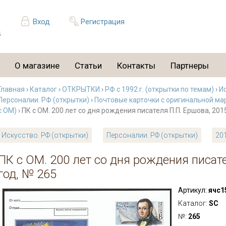
Вход
Регистрация
О магазине
Статьи
Контакты
Партнеры
Главная
›
Каталог
›
ОТКРЫТКИ
›
РФ с 1992 г. (открытки по темам)
›
Ис
Персоналии. РФ (открытки)
›
Почтовые карточки с оригинальной ма
с ОМ)
› ПК с ОМ. 200 лет со дня рождения писателя П.П. Ершова, 201
Искусство. РФ (открытки)
Персоналии. РФ (открытки)
201
ПК с ОМ. 200 лет со дня рождения писате
год, № 265
Артикул:
ячс1
Каталог:
SC
№:
265