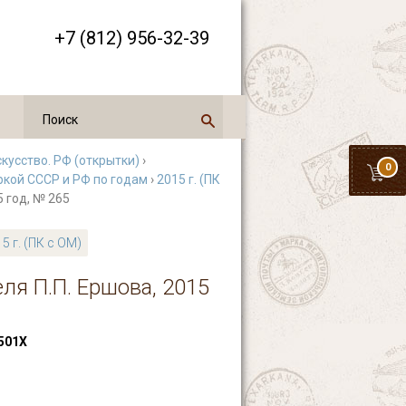
+7 (812) 956-32-39
кусство. РФ (открытки)
›
0
ркой СССР и РФ по годам
›
2015 г. (ПК
5 год, № 265
5 г. (ПК с ОМ)
ля П.П. Ершова, 2015
501Х