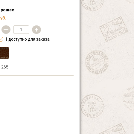
орошее
уб.
—
+
1 доступно для заказа
№ 265