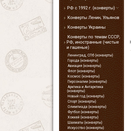
РФ с 1992 г. (конверты)
Конверты Ленин, Ульянов
Конверты Украины
Конверты по темам СССР,
РФ, иностранные (чистые
и гашеные)
Ленинград, СПб (конверты)
Города (конверты)
Авиация (конверты)
Флот (конверты)
Космос (конверты)
Персоналии (конверты)
Арктика и Антарктика
(конверты)
Новый год (конверты)
Спорт (конверты)
Олимпиада (конверты)
Футбол (конверты)
Хоккей (конверты)
Шахматы (конверты)
Искусство (конверты)