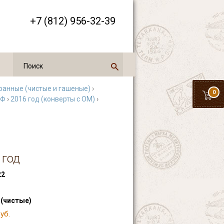
+7 (812) 956-32-39
ранные (чистые и гашеные)
›
0
РФ
›
2016 год (конверты с ОМ)
›
 год
22
 (чистые)
уб.