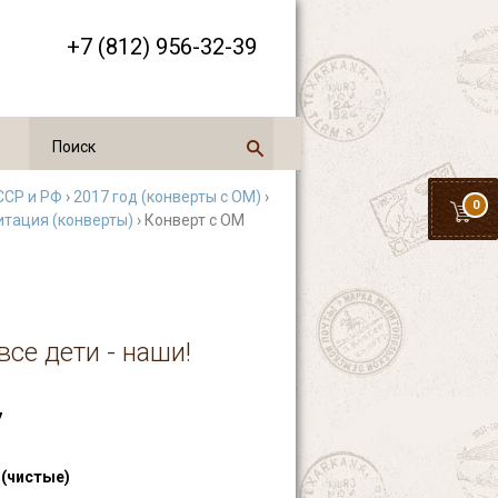
+7 (812) 956-32-39
ССР и РФ
›
2017 год (конверты с ОМ)
›
0
итация (конверты)
› Конверт с ОМ
се дети - наши!
7
 (чистые)