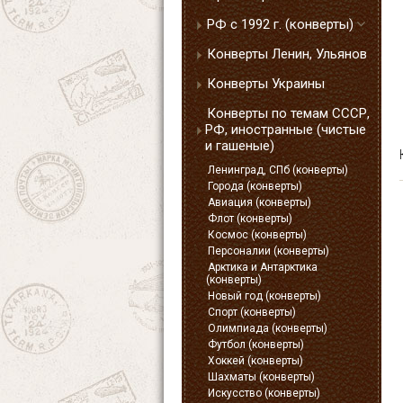
РФ с 1992 г. (конверты)
Конверты Ленин, Ульянов
Конверты Украины
Конверты по темам СССР,
РФ, иностранные (чистые
и гашеные)
Ленинград, СПб (конверты)
Города (конверты)
Авиация (конверты)
Флот (конверты)
Космос (конверты)
Персоналии (конверты)
Арктика и Антарктика
(конверты)
Новый год (конверты)
Спорт (конверты)
Олимпиада (конверты)
Футбол (конверты)
Хоккей (конверты)
Шахматы (конверты)
Искусство (конверты)