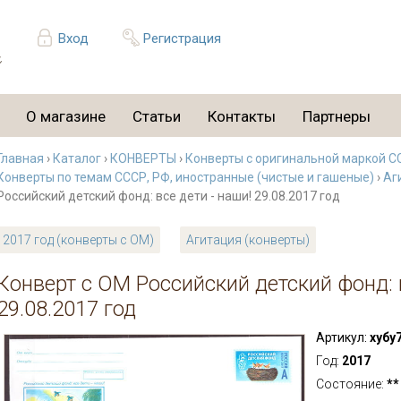
Вход
Регистрация
О магазине
Статьи
Контакты
Партнеры
Главная
›
Каталог
›
КОНВЕРТЫ
›
Конверты с оригинальной маркой С
Конверты по темам СССР, РФ, иностранные (чистые и гашеные)
›
Аг
Российский детский фонд: все дети - наши! 29.08.2017 год
2017 год (конверты с ОМ)
Агитация (конверты)
Конверт с ОМ Российский детский фонд: в
29.08.2017 год
Артикул:
хубу
Год:
2017
Состояние:
**