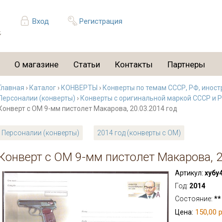
Вход
Регистрация
О магазине
Статьи
Контакты
Партнеры
Главная
›
Каталог
›
КОНВЕРТЫ
›
Конверты по темам СССР, РФ, иност
Персоналии (конверты)
›
Конверты с оригинальной маркой СССР и 
Конверт с ОМ 9-мм пистолет Макарова, 20.03.2014 год
Персоналии (конверты)
2014 год (конверты с ОМ)
Конверт с ОМ 9-мм пистолет Макарова, 2
Артикул:
хубу
Год:
2014
Состояние:
**
150,00 р
Цена: