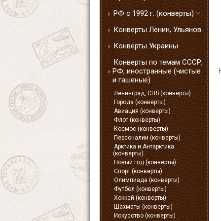
РФ с 1992 г. (конверты)
Конверты Ленин, Ульянов
Конверты Украины
Конверты по темам СССР,
РФ, иностранные (чистые
и гашеные)
Ленинград, СПб (конверты)
Города (конверты)
Авиация (конверты)
Флот (конверты)
Космос (конверты)
Персоналии (конверты)
Арктика и Антарктика
(конверты)
Новый год (конверты)
Спорт (конверты)
Олимпиада (конверты)
Футбол (конверты)
Хоккей (конверты)
Шахматы (конверты)
Искусство (конверты)