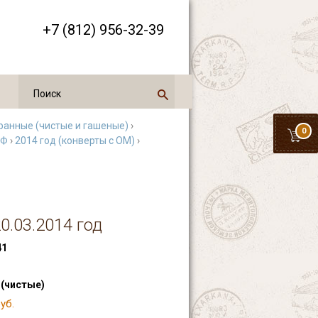
+7 (812) 956-32-39
ранные (чистые и гашеные)
›
0
РФ
›
2014 год (конверты с ОМ)
›
0.03.2014 год
41
 (чистые)
уб.