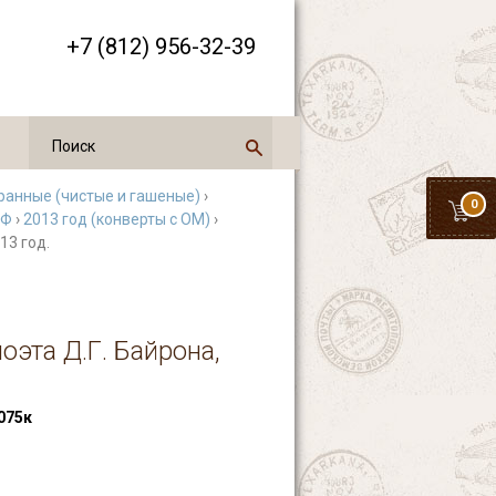
+7 (812) 956-32-39
ранные (чистые и гашеные)
›
0
РФ
›
2013 год (конверты с ОМ)
›
13 год.
оэта Д.Г. Байрона,
075к