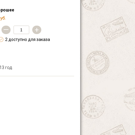
орошее
уб.
—
+
2 доступно для заказа
13 год.