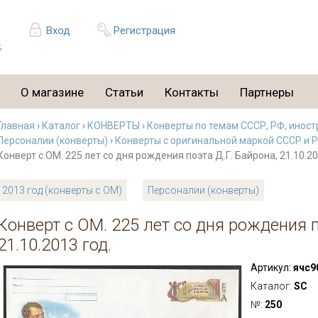
Вход
Регистрация
О магазине
Статьи
Контакты
Партнеры
Главная
›
Каталог
›
КОНВЕРТЫ
›
Конверты по темам СССР, РФ, иност
Персоналии (конверты)
›
Конверты с оригинальной маркой СССР и 
Конверт с ОМ. 225 лет со дня рождения поэта Д.Г. Байрона, 21.10.20
2013 год (конверты с ОМ)
Персоналии (конверты)
Конверт с ОМ. 225 лет со дня рождения п
21.10.2013 год.
Артикул:
ячс9
Каталог:
SC
№:
250