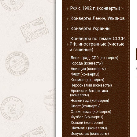
РФ с 1992 г. (конверты)
Конверты Ленин, Ульянов
Конверты Украины
Конверты по темам СССР,
РФ, иностранные (чистые
и гашеные)
Ленинград, СПб (конверты)
Города (конверты)
Авиация (конверты)
Флот (конверты)
Космос (конверты)
Персоналии (конверты)
Арктика и Антарктика
(конверты)
Новый год (конверты)
Спорт (конверты)
Олимпиада (конверты)
Футбол (конверты)
Хоккей (конверты)
Шахматы (конверты)
Искусство (конверты)