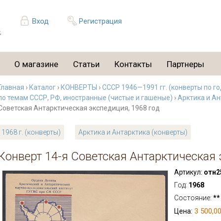
Вход
Регистрация
О магазине
Статьи
Контакты
Партнеры
Главная
›
Каталог
›
КОНВЕРТЫ
›
СССР 1946—1991 гг. (конверты по г
по темам СССР, РФ, иностранные (чистые и гашеные)
›
Арктика и Ан
Советская Антарктическая экспедиция, 1968 год
1968 г. (конверты)
Арктика и Антарктика (конверты)
Конверт 14-я Советская Антарктическая 
Артикул:
отн2
Год:
1968
Состояние:
**
3 500,00
Цена: