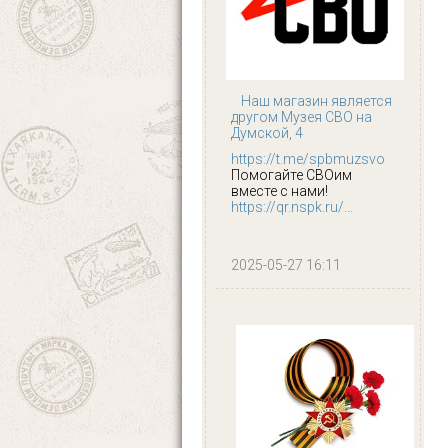
Наш магазин является
другом Музея СВО на
Думской, 4
https://t.me/spbmuzsvo
Помогайте СВОим
вместе с нами!
https://qr.nspk.ru/...
2025-05-27 16:11