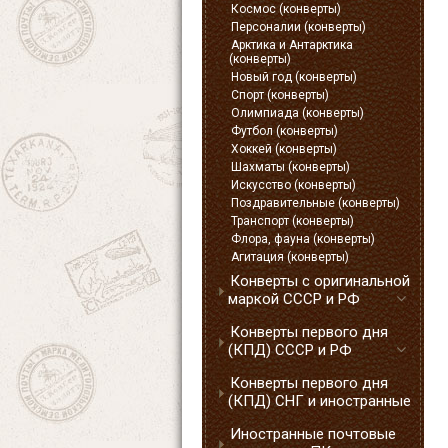
Космос (конверты)
Персоналии (конверты)
Арктика и Антарктика
(конверты)
Новый год (конверты)
Спорт (конверты)
Олимпиада (конверты)
Футбол (конверты)
Хоккей (конверты)
Шахматы (конверты)
Искусство (конверты)
Поздравительные (конверты)
Транспорт (конверты)
Флора, фауна (конверты)
Агитация (конверты)
Конверты с оригинальной
маркой СССР и РФ
Конверты первого дня
(КПД) СССР и РФ
Конверты первого дня
(КПД) СНГ и иностранные
Иностранные почтовые