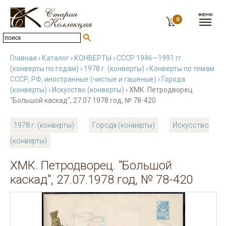
0
Главная
›
Каталог
›
КОНВЕРТЫ
›
СССР 1946—1991 гг.
(конверты по годам)
›
1978 г. (конверты)
›
Конверты по темам
СССР, РФ, иностранные (чистые и гашеные)
›
Города
(конверты)
›
Искусство (конверты)
› ХМК. Петродворец.
"Большой каскад", 27.07.1978 год, № 78-420
1978 г. (конверты)
Города (конверты)
Искусство
(конверты)
ХМК. Петродворец. "Большой
каскад", 27.07.1978 год, № 78-420