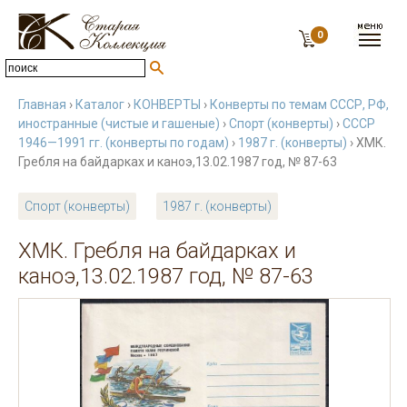
0
Главная
›
Каталог
›
КОНВЕРТЫ
›
Конверты по темам СССР, РФ,
иностранные (чистые и гашеные)
›
Спорт (конверты)
›
СССР
1946—1991 гг. (конверты по годам)
›
1987 г. (конверты)
› ХМК.
Гребля на байдарках и каноэ,13.02.1987 год, № 87-63
Спорт (конверты)
1987 г. (конверты)
ХМК. Гребля на байдарках и
каноэ,13.02.1987 год, № 87-63