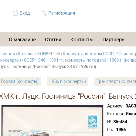
Вход
Регистрация
О магазине
Статьи
Контакты
Партнеры
Главная
›
Каталог
›
КОНВЕРТЫ
›
Конверты по темам СССР, РФ, иност
(конверты)
›
СССР 1946—1991 гг. (конверты по годам)
›
1986 г. (конв
Луцк. Гостиница "Россия". Выпуск 23.09.1986 год
Города (конверты)
1986 г. (конверты)
Транспорт (конвер
ХМК г. Луцк. Гостиница "Россия". Выпуск 
Артикул:
ЗАС3
Каталог:
Ива
№:
86-454
Год:
1986