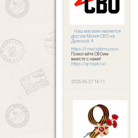
Наш магазин является
другом Музея СВО на
Думской, 4
https://t.me/spbmuzsvo
Помогайте СВОим
вместе с нами!
https://qr.nspk.ru/...
2025-05-27 16:11