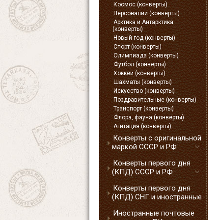
Космос (конверты)
Персоналии (конверты)
Арктика и Антарктика
(конверты)
Новый год (конверты)
Спорт (конверты)
Олимпиада (конверты)
Футбол (конверты)
Хоккей (конверты)
Шахматы (конверты)
Искусство (конверты)
Поздравительные (конверты)
Транспорт (конверты)
Флора, фауна (конверты)
Агитация (конверты)
Конверты с оригинальной
маркой СССР и РФ
Конверты первого дня
(КПД) СССР и РФ
Конверты первого дня
(КПД) СНГ и иностранные
Иностранные почтовые