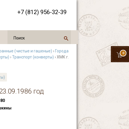
+7 (812) 956-32-39
ранные (чистые и гашеные)
›
Города
0
ерты)
›
Транспорт (конверты)
› ХМК г.
ты)
23.09.1986 год
80
шкины