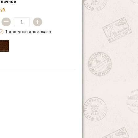
тличное
уб.
—
+
1 доступно для заказа