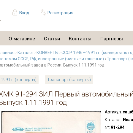
Вход
Регистрация
О магазине
Статьи
Контакты
Партнеры
Главная
›
Каталог
›
КОНВЕРТЫ
›
СССР 1946—1991 гг. (конверты по г
по темам СССР, РФ, иностранные (чистые и гашеные)
›
Транспорт (к
автомобильный завод в России. Выпуск 1.11.1991 год
1991 г. (конверты)
Транспорт (конверты)
ХМК 91-294 ЗИЛ Первый автомобильный 
Выпуск 1.11.1991 год
Артикул:
саш6
Каталог:
Ива
№:
91-294