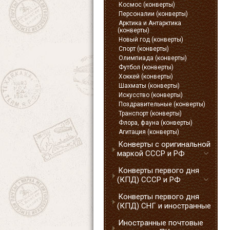
Космос (конверты)
Персоналии (конверты)
Арктика и Антарктика
(конверты)
Новый год (конверты)
Спорт (конверты)
Олимпиада (конверты)
Футбол (конверты)
Хоккей (конверты)
Шахматы (конверты)
Искусство (конверты)
Поздравительные (конверты)
Транспорт (конверты)
Флора, фауна (конверты)
Агитация (конверты)
Конверты с оригинальной
маркой СССР и РФ
Конверты первого дня
(КПД) СССР и РФ
Конверты первого дня
(КПД) СНГ и иностранные
Иностранные почтовые