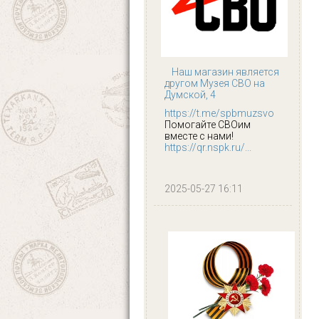
Наш магазин является
другом Музея СВО на
Думской, 4
https://t.me/spbmuzsvo
Помогайте СВОим
вместе с нами!
https://qr.nspk.ru/...
2025-05-27 16:11