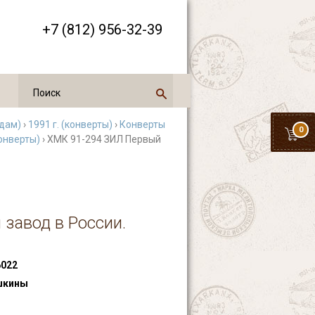
+7 (812) 956-32-39
одам)
›
1991 г. (конверты)
›
Конверты
0
онверты)
› ХМК 91-294 ЗИЛ Первый
завод в России.
022
шкины