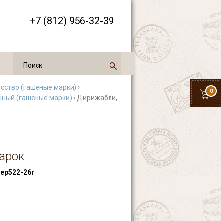
+7 (812) 956-32-39
усство (гашеные марки)
›
0
ный (гашеные марки)
› Дирижабли,
марок
ер522-26г