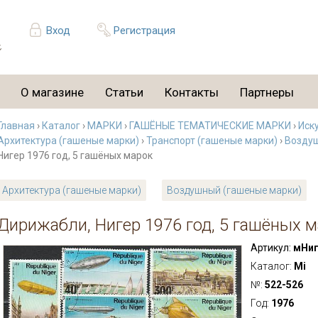
Вход
Регистрация
О магазине
Статьи
Контакты
Партнеры
Главная
›
Каталог
›
МАРКИ
›
ГАШЁНЫЕ ТЕМАТИЧЕСКИЕ МАРКИ
›
Иск
Архитектура (гашеные марки)
›
Транспорт (гашеные марки)
›
Воздуш
Нигер 1976 год, 5 гашёных марок
Архитектура (гашеные марки)
Воздушный (гашеные марки)
Дирижабли, Нигер 1976 год, 5 гашёных 
Артикул:
мНиг
Каталог:
Mi
№:
522-526
Год:
1976