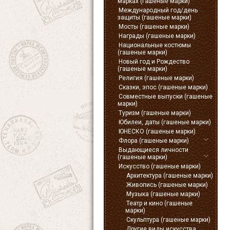
марках (гашеные марки)
Международный год/день
защиты (гашеные марки)
Мосты (гашеные марки)
Награды (гашеные марки)
Национальные костюмы
(гашеные марки)
Новый год и Рождество
(гашеные марки)
Религия (гашеные марки)
Сказки, эпос (гашеные марки)
Совместные выпуски (гашеные
марки)
Туризм (гашеные марки)
Юбилеи, даты (гашеные марки)
ЮНЕСКО (гашеные марки)
Флора (гашеные марки)
Выдающиеся личности
(гашеные марки)
Искусство (гашеные марки)
Архитектура (гашеные марки)
Живопись (гашеные марки)
Музыка (гашеные марки)
Театр и кино (гашеные
марки)
Скульптура (гашеные марки)
Другие виды искусства