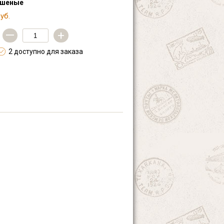
ашеные
уб.
—
+
2 доступно для заказа