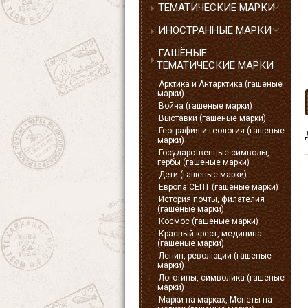
ТЕМАТИЧЕСКИЕ МАРКИ
ИНОСТРАННЫЕ МАРКИ
ГАШЁНЫЕ
ТЕМАТИЧЕСКИЕ МАРКИ
Арктика и Антарктика (гашеные
марки)
Война (гашеные марки)
Выставки (гашеные марки)
География и геология (гашеные
марки)
Государственные символы,
гербы (гашеные марки)
Дети (гашеные марки)
Европа СЕПТ (гашеные марки)
История почты, филателия
(гашеные марки)
Космос (гашеные марки)
Красный крест, медицина
(гашеные марки)
Ленин, революции (гашеные
марки)
Логотипы, символика (гашеные
марки)
Марки на марках, Монеты на