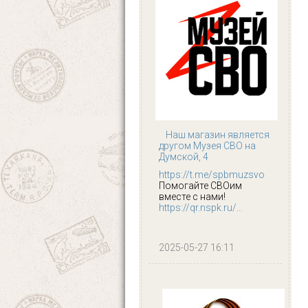
Наш магазин является
другом Музея СВО на
Думской, 4
https://t.me/spbmuzsvo
Помогайте СВОим
вместе с нами!
https://qr.nspk.ru/...
2025-05-27 16:11