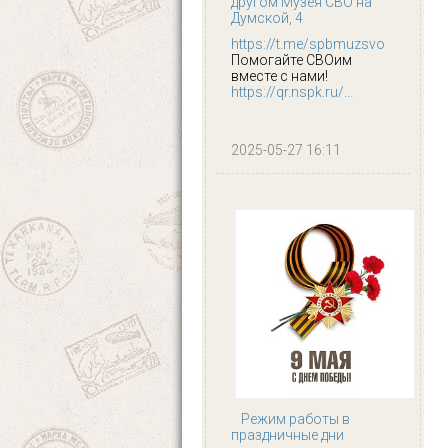
другом Музея СВО на
Думской, 4
https://t.me/spbmuzsvo
Помогайте СВОим
вместе с нами!
https://qr.nspk.ru/...
2025-05-27 16:11
Режим работы в
праздничные дни