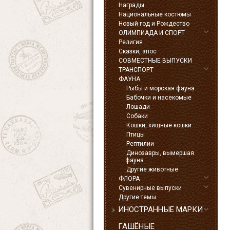
Награды
Национальные костюмы
Новый год и Рождество
ОЛИМПИАДА И СПОРТ
Религия
Сказки, эпос
СОВМЕСТНЫЕ ВЫПУСКИ
ТРАНСПОРТ
ФАУНА
Рыбы и морская фауна
Бабочки и насекомые
Лошади
Собаки
Кошки, хищные кошки
Птицы
Рептилии
Динозавры, вымершая
фауна
Другие животные
ФЛОРА
Сувенирные выпуски
Другие темы
ИНОСТРАННЫЕ МАРКИ
ГАШЁНЫЕ