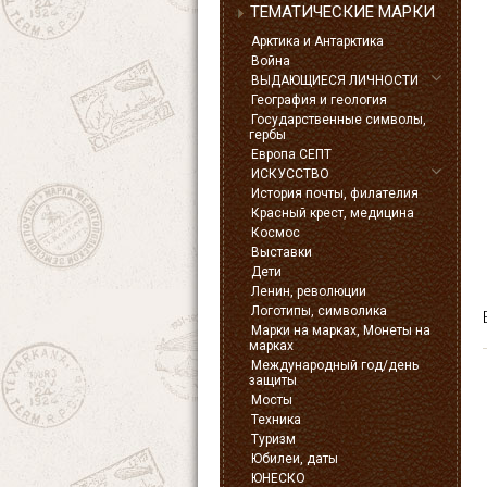
ТЕМАТИЧЕСКИЕ МАРКИ
Арктика и Антарктика
Война
ВЫДАЮЩИЕСЯ ЛИЧНОСТИ
География и геология
Государственные символы,
гербы
Европа СЕПТ
ИСКУССТВО
История почты, филателия
Красный крест, медицина
Космос
Выставки
Дети
Ленин, революции
Логотипы, символика
Марки на марках, Монеты на
марках
Международный год/день
защиты
Мосты
Техника
Туризм
Юбилеи, даты
ЮНЕСКО