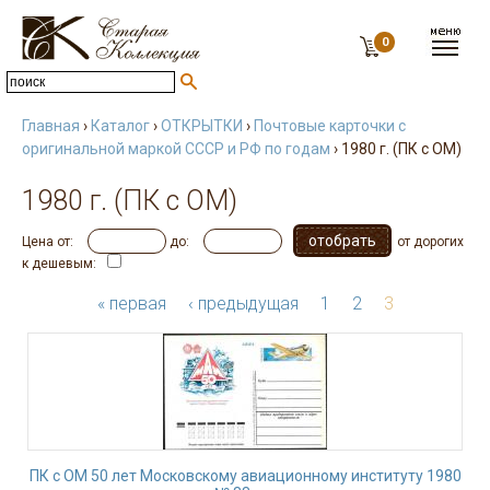
0
Главная
›
Каталог
›
ОТКРЫТКИ
›
Почтовые карточки с
оригинальной маркой СССР и РФ по годам
› 1980 г. (ПК с ОМ)
1980 г. (ПК с ОМ)
Цена от:
до:
от дорогих
к дешевым:
« первая
‹ предыдущая
1
2
3
ПК с ОМ 50 лет Московскому авиационному институту 1980