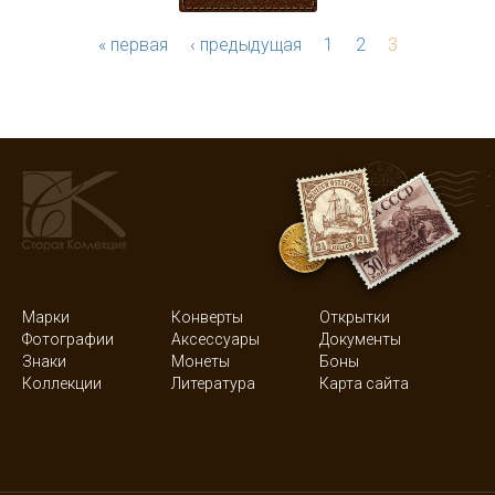
« первая
‹ предыдущая
1
2
3
Марки
Конверты
Открытки
Фотографии
Аксессуары
Документы
Знаки
Монеты
Боны
Коллекции
Литература
Карта сайта