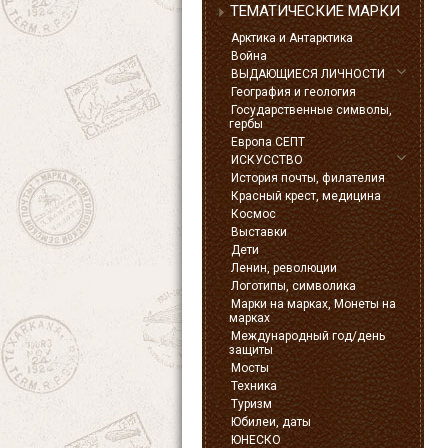
ТЕМАТИЧЕСКИЕ МАРКИ
Арктика и Антарктика
Война
ВЫДАЮЩИЕСЯ ЛИЧНОСТИ
География и геология
Государственные символы,
гербы
Европа СЕПТ
ИСКУССТВО
История почты, филателия
Красный крест, медицина
Космос
Выставки
Дети
Ленин, революции
Логотипы, символика
Марки на марках, Монеты на
марках
Международный год/день
защиты
Мосты
Техника
Туризм
Юбилеи, даты
ЮНЕСКО