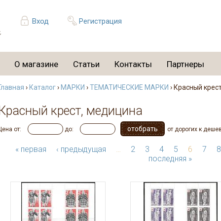
Вход
Регистрация
О магазине
Статьи
Контакты
Партнеры
Главная
›
Каталог
›
МАРКИ
›
ТЕМАТИЧЕСКИЕ МАРКИ
› Красный крес
Красный крест, медицина
Цена от:
до:
от дорогих к деше
« первая
‹ предыдущая
…
2
3
4
5
6
7
8
последняя »