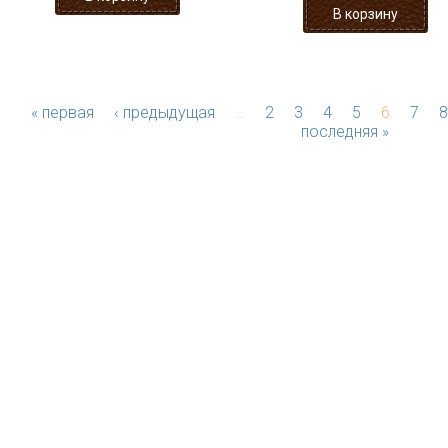
« первая
‹ предыдущая
…
2
3
4
5
6
7
8
последняя »