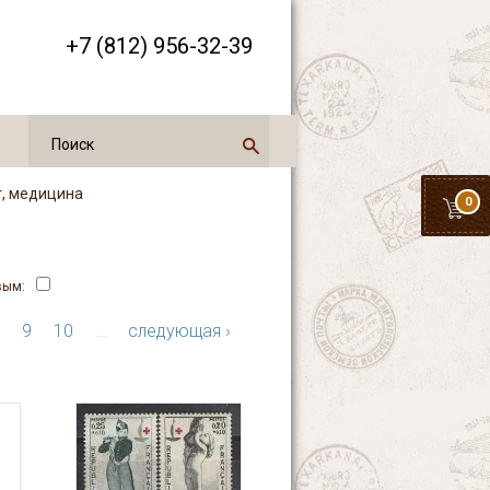
+7 (812) 956-32-39
т, медицина
0
вым:
9
10
…
следующая ›