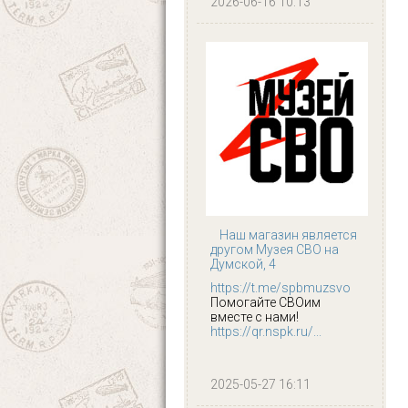
2026-06-16 10:13
Наш магазин является
другом Музея СВО на
Думской, 4
https://t.me/spbmuzsvo
Помогайте СВОим
вместе с нами!
https://qr.nspk.ru/...
2025-05-27 16:11