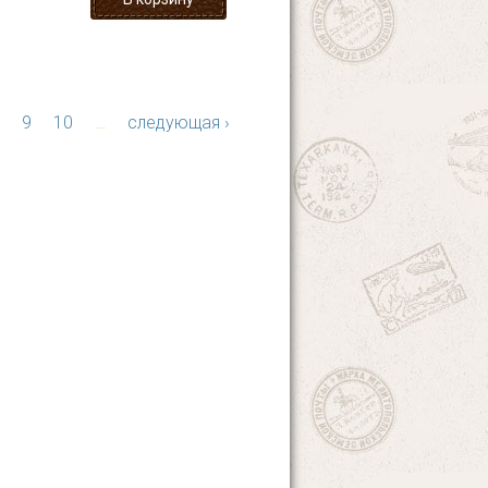
9
10
…
следующая ›