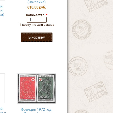
(наклейка)
ый
610,00 руб.
 и
ка)
Количество:
*
1 доступно для заказа
ый
Франция 1972 год.