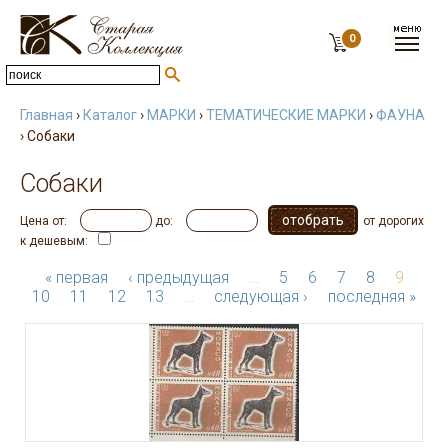
0
Главная
›
Каталог
›
МАРКИ
›
ТЕМАТИЧЕСКИЕ МАРКИ
›
ФАУНА
› Собаки
Собаки
Цена от:
до:
от дорогих
к дешевым:
« первая
‹ предыдущая
…
5
6
7
8
9
10
11
12
13
…
следующая ›
последняя »