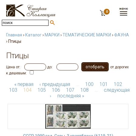
0
Главная
›
Каталог
›
МАРКИ
›
ТЕМАТИЧЕСКИЕ МАРКИ
›
ФАУНА
› Птицы
Птицы
Цена от:
до:
от дорогих
к дешевым:
« первая
‹ предыдущая
…
100
101
102
103
104
105
106
107
108
…
следующая
›
последняя »