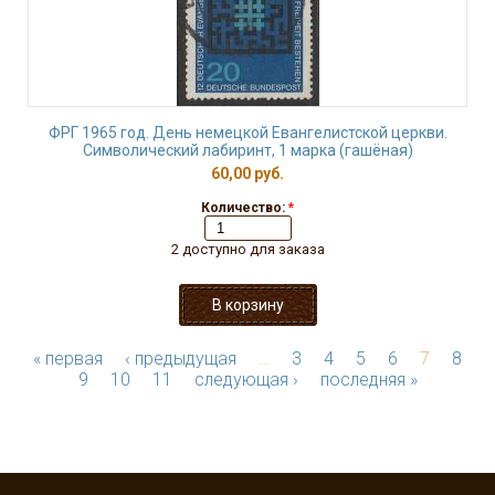
ФРГ 1965 год. День немецкой Евангелистской церкви.
Символический лабиринт, 1 марка (гашёная)
60,00 руб.
Количество:
*
2 доступно для заказа
« первая
‹ предыдущая
…
3
4
5
6
7
8
9
10
11
следующая ›
последняя »