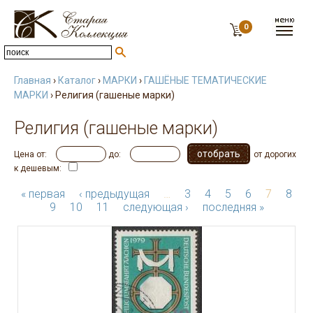
0
Главная
›
Каталог
›
МАРКИ
›
ГАШЁНЫЕ ТЕМАТИЧЕСКИЕ
МАРКИ
› Религия (гашеные марки)
Религия (гашеные марки)
Цена от:
до:
от дорогих
к дешевым:
« первая
‹ предыдущая
…
3
4
5
6
7
8
9
10
11
следующая ›
последняя »