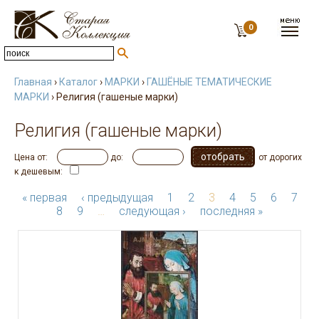
0
Главная
›
Каталог
›
МАРКИ
›
ГАШЁНЫЕ ТЕМАТИЧЕСКИЕ
МАРКИ
› Религия (гашеные марки)
Религия (гашеные марки)
Цена от:
до:
от дорогих
к дешевым:
« первая
‹ предыдущая
1
2
3
4
5
6
7
8
9
…
следующая ›
последняя »