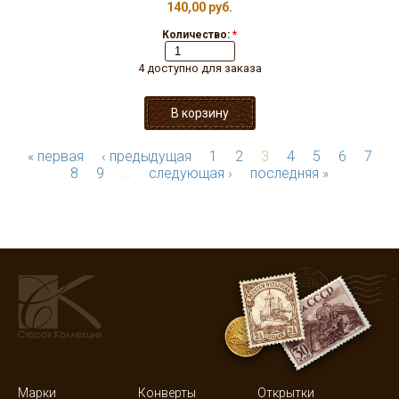
140,00 руб.
Количество:
*
4 доступно для заказа
« первая
‹ предыдущая
1
2
3
4
5
6
7
8
9
…
следующая ›
последняя »
Марки
Конверты
Открытки