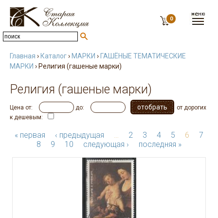
0
Главная
›
Каталог
›
МАРКИ
›
ГАШЁНЫЕ ТЕМАТИЧЕСКИЕ
МАРКИ
› Религия (гашеные марки)
Религия (гашеные марки)
Цена от:
до:
от дорогих
к дешевым:
« первая
‹ предыдущая
…
2
3
4
5
6
7
8
9
10
следующая ›
последняя »