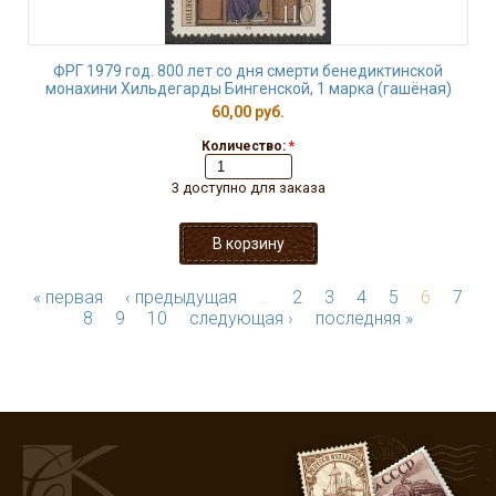
ФРГ 1979 год. 800 лет со дня смерти бенедиктинской
монахини Хильдегарды Бингенской, 1 марка (гашёная)
60,00 руб.
Количество:
*
3 доступно для заказа
« первая
‹ предыдущая
…
2
3
4
5
6
7
8
9
10
следующая ›
последняя »