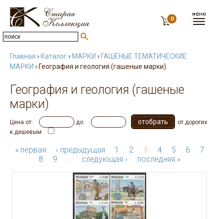
0
Главная
›
Каталог
›
МАРКИ
›
ГАШЁНЫЕ ТЕМАТИЧЕСКИЕ
МАРКИ
› География и геология (гашеные марки)
География и геология (гашеные
марки)
Цена от:
до:
от дорогих
к дешевым:
« первая
‹ предыдущая
1
2
3
4
5
6
7
8
9
…
следующая ›
последняя »