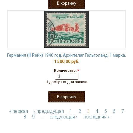
Германия (III Рейх) 1940 год. Архипелаг Гельголанд, 1 марка.
1 500,00 руб.
Количество:
*
1 доступно для заказа
« первая
‹ предыдущая
1
2
3
4
5
6
7
8
9
…
следующая ›
последняя »