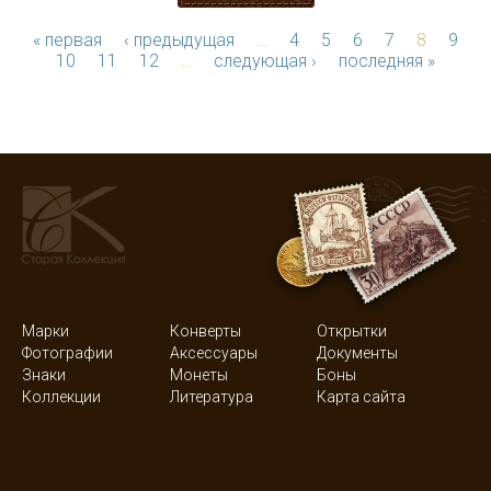
« первая
‹ предыдущая
…
4
5
6
7
8
9
10
11
12
…
следующая ›
последняя »
Марки
Конверты
Открытки
Фотографии
Аксессуары
Документы
Знаки
Монеты
Боны
Коллекции
Литература
Карта сайта