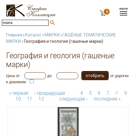
0
Главная
›
Каталог
›
МАРКИ
›
ГАШЁНЫЕ ТЕМАТИЧЕСКИЕ
МАРКИ
› География и геология (гашеные марки)
География и геология (гашеные
марки)
Цена от:
до:
от дорогих
к дешевым:
« первая
‹ предыдущая
…
4
5
6
7
8
9
10
11
12
…
следующая ›
последняя »