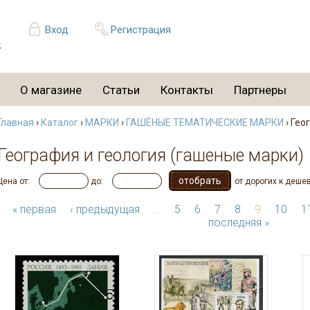
Вход
Регистрация
О магазине
Статьи
Контакты
Партнеры
Главная
›
Каталог
›
МАРКИ
›
ГАШЁНЫЕ ТЕМАТИЧЕСКИЕ МАРКИ
› Гео
География и геология (гашеные марки)
Цена от:
до:
от дорогих к деше
« первая
‹ предыдущая
…
5
6
7
8
9
10
1
последняя »