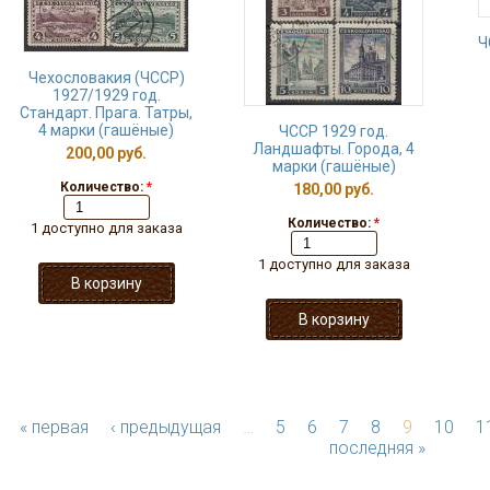
Ч
Чехословакия (ЧССР)
1927/1929 год.
Стандарт. Прага. Татры,
4 марки (гашёные)
ЧССР 1929 год.
Ландшафты. Города, 4
200,00 руб.
марки (гашёные)
Количество:
*
180,00 руб.
Количество:
*
1 доступно для заказа
1 доступно для заказа
« первая
‹ предыдущая
…
5
6
7
8
9
10
1
последняя »