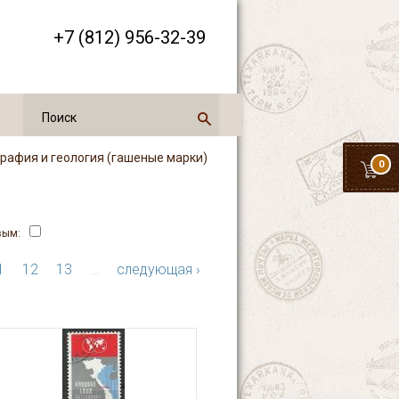
+7 (812) 956-32-39
графия и геология (гашеные марки)
0
вым:
1
12
13
…
следующая ›