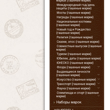
марках (гашеные марки)
Международный год/день
защиты (гашеные марки)
Мосты (гашеные марки)
Награды (гашеные марки)
Национальные костюмы
(гашеные марки)
Новый год и Рождество
(гашеные марки)
Религия (гашеные марки)
Сказки, эпос (гашеные марки)
Совместные выпуски (гашеные
марки)
Туризм (гашеные марки)
Юбилеи, даты (гашеные марки)
ЮНЕСКО (гашеные марки)
Флора (гашеные марки)
Выдающиеся личности
(гашеные марки)
Искусство (гашеные марки)
Транспорт (гашеные марки)
Фауна (гашеные марки)
Олимпиада и спорт (гашеные
марки)
Наборы марок