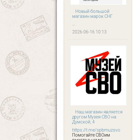
Новый большой
магазин марок СНГ
...
2026-06-16 10:13
Наш магазин является
другом Музея СВО на
Думской, 4
https://t.me/spbmuzsvo
Помогайте СВОим
вместе с нами!