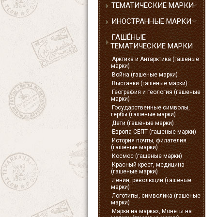
ТЕМАТИЧЕСКИЕ МАРКИ
ИНОСТРАННЫЕ МАРКИ
ГАШЁНЫЕ
ТЕМАТИЧЕСКИЕ МАРКИ
Арктика и Антарктика (гашеные
марки)
Война (гашеные марки)
Выставки (гашеные марки)
География и геология (гашеные
марки)
Государственные символы,
гербы (гашеные марки)
Дети (гашеные марки)
Европа СЕПТ (гашеные марки)
История почты, филателия
(гашеные марки)
Космос (гашеные марки)
Красный крест, медицина
(гашеные марки)
Ленин, революции (гашеные
марки)
Логотипы, символика (гашеные
марки)
Марки на марках, Монеты на