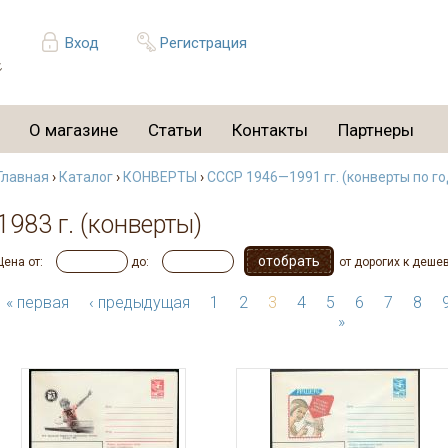
Вход
Регистрация
О магазине
Статьи
Контакты
Партнеры
Главная
›
Каталог
›
КОНВЕРТЫ
›
СССР 1946—1991 гг. (конверты по г
1983 г. (конверты)
Цена от:
до:
от дорогих к деше
« первая
‹ предыдущая
1
2
3
4
5
6
7
8
»