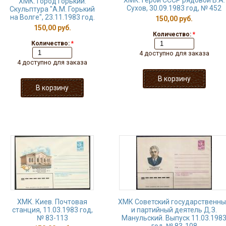
ХМК. Герой СССР рядовой В.А.
ХМК. Город Горький.
Сухов, 30.09.1983 год, № 452
Скульптура "А.М. Горький
на Волге", 23.11.1983 год.
150,00 руб.
150,00 руб.
Количество:
*
Количество:
*
4 доступно для заказа
4 доступно для заказа
ХМК. Киев. Почтовая
ХМК Советский государственн
станция, 11.03.1983 год,
и партийный деятель Д.З.
№ 83-113
Манульский. Выпуск 11.03.198