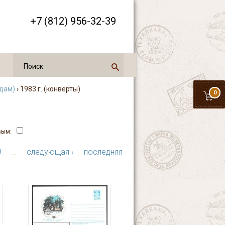
+7 (812) 956-32-39
одам)
› 1983 г. (конверты)
0
вым:
9
…
следующая ›
последняя