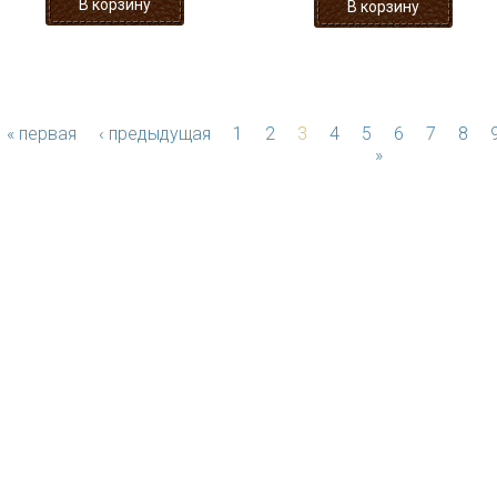
« первая
‹ предыдущая
1
2
3
4
5
6
7
8
»