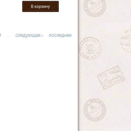
9
…
следующая ›
последняя