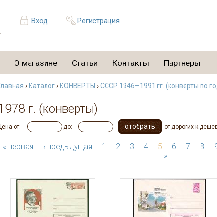
Вход
Регистрация
О магазине
Статьи
Контакты
Партнеры
Главная
›
Каталог
›
КОНВЕРТЫ
›
СССР 1946—1991 гг. (конверты по г
1978 г. (конверты)
Цена от:
до:
от дорогих к деше
« первая
‹ предыдущая
1
2
3
4
5
6
7
8
»