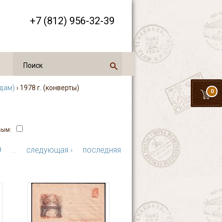
+7 (812) 956-32-39
одам)
› 1978 г. (конверты)
0
вым:
9
…
следующая ›
последняя