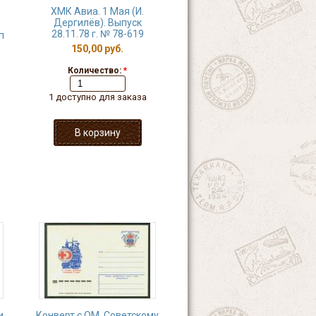
ХМК Авиа. 1 Мая (И.
Дергилёв). Выпуск
28.11.78 г. № 78-619
п
150,00 руб.
Количество:
*
1 доступно для заказа
и.
Конверт с ОМ. Советскому