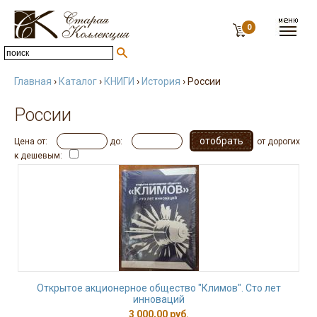
0
Главная
›
Каталог
›
КНИГИ
›
История
› России
России
Цена от:
до:
от дорогих
к дешевым:
Открытое акционерное общество "Климов". Сто лет
инноваций
3 000,00 руб.