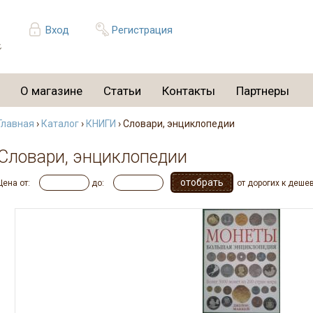
Вход
Регистрация
О магазине
Статьи
Контакты
Партнеры
Главная
›
Каталог
›
КНИГИ
› Словари, энциклопедии
Словари, энциклопедии
Цена от:
до:
от дорогих к деше