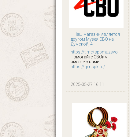
Наш магазин является
другом Музея СВО на
Думской, 4
https://t.me/spbmuzsvo
Помогайте СВОим
вместе с нами!
https://qr.nspk.ru/...
2025-05-27 16:11