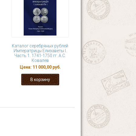
Каталог серебряных рублей
Императрицы Елизаветы I.
Часть 1. 1741-1750 гг. А.С.
Ковалев
Цена:
11 000,00 руб.
7
8
9
10
 ›
последняя »