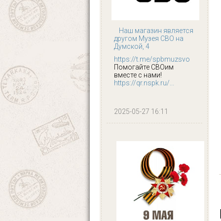
Наш магазин является
другом Музея СВО на
Думской, 4
https://t.me/spbmuzsvo
Помогайте СВОим
вместе с нами!
https://qr.nspk.ru/...
2025-05-27 16:11