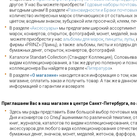
другое. У нас Вы можете приобрести
Годовые наборы почтовы
выгодным ценам! В разделе «
Разновидности и Браки почтовы
количество интересных марок отличающихся от остальных э
цветом, водяным знаком, зубцовкой или просечкой, клеем, пе
В разделе
«Аксессуары»
мы предлагаем широкий ассортимент 
марок, конвертов, открыток, фотографий, монет, медалей, зна
можете приобрести у нас
альбомы для марок
,
пинцеты, лупы
,
фирмы «PRINZ» (Принц), а также альбомы, листы и холдеры для
бумажных денег, открыток, конвертов, фотографий.
Каталоги Standart-Collection (Стандарт Коллекция), Соловьев
видам коллекционирования, а так же другую полезную и позн
коллекционера Вы найдете в разделе «
Литература
».
В разделе
«О магазине»
находится вся информация о том, как
магазине, оплатить заказ и получить товар. А так же в данно
информацией о гарантии и возврате.
Приглашаем Вас в наш магазин в центре Санкт-Петербурга, по
Здесь мы рады представить Вам большой выбор почтовых мар
Дня и конвертов со СпецГашениями по различной тематике, о
книг, журналов, каталогов по видам коллекционирования, ста
аксессуаров для любого вида коллекционирования отечестве
бумажных денег, значков, монет, медалей, жетонов, фарфора,