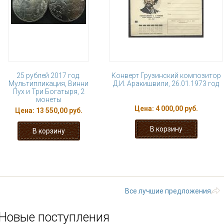
25 рублей 2017 год.
Конверт Грузинский композитор
Мультипликация, Винни
Д.И. Аракишвили, 26.01.1973 год
Пух и Три Богатыря, 2
монеты
Цена:
4 000,00 руб.
Цена:
13 550,00 руб.
« первая
‹ предыдущая
…
5
6
11
12
13
…
следующая
Все лучшие предложения
Новые поступления