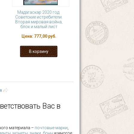
Мадагаскар 2020 год.
Советские истребители.
Вторая мировая война,
блок и малый лист
Цена:
777,00 руб.
7
8
9
10
 ›
последняя »
я
ветствовать Вас в
ного материала –
почтовые марки
,
менты
,
монеты
,
знаки
,
боны
и многое