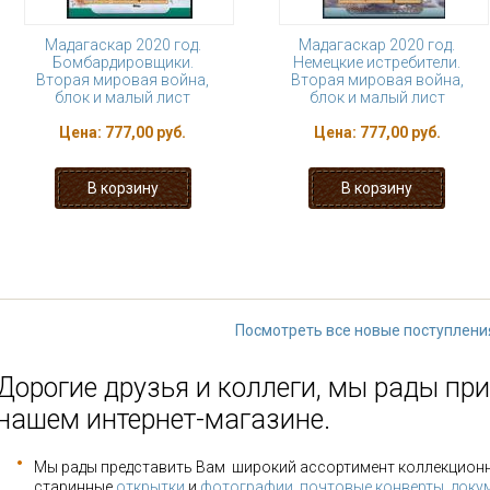
Мадагаскар 2020 год.
Мадагаскар 2020 год.
Бомбардировщики.
Немецкие истребители.
Вторая мировая война,
Вторая мировая война,
блок и малый лист
блок и малый лист
Цена:
777,00 руб.
Цена:
777,00 руб.
« первая
‹ предыдущая
…
5
6
11
12
13
…
следующая
Посмотреть все новые поступлени
Дорогие друзья и коллеги, мы рады при
нашем интернет-магазине.
Мы рады представить Вам широкий ассортимент коллекцион
старинные
открытки
и
фотографии
,
почтовые конверты
,
доку