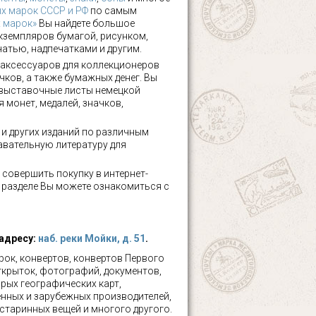
х марок СССР и РФ
по самым
х марок»
Вы найдете большое
кземпляров бумагой, рисунком,
чатью, надпечатками и другим.
аксессуаров для коллекционеров
чков, а также бумажных денег. Вы
 выставочные листы немецкой
 монет, медалей, значков,
а и других изданий по различным
авательную литературу для
 совершить покупку в интернет-
м разделе Вы можете ознакомиться с
 адресу:
наб. реки Мойки, д. 51
.
ок, конвертов, конвертов Первого
ткрыток, фотографий, документов,
рых географических карт,
нных и зарубежных производителей,
 старинных вещей и многого другого.