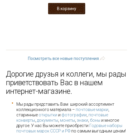
« первая
‹ предыдущая
…
7
8
9
10
11
12
13
14
15
…
следующая ›
последняя »
Посмотреть все новые поступления
Дорогие друзья и коллеги, мы рады
приветствовать Вас в нашем
интернет-магазине.
Мы рады представить Вам широкий ассортимент
коллекционного материала –
почтовые марки
,
старинные
открытки
и
фотографии
,
почтовые
конверты
,
документы
,
монеты
,
знаки
,
боны
и многое
другое. У нас Вы можете приобрести
Годовые наборы
почтовых марок СССР и РФ
по самым выгодным ценам!