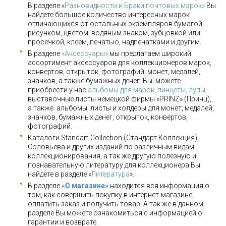
В разделе «
Разновидности и Браки почтовых марок»
Вы
найдете большое количество интересных марок
отличающихся от остальных экземпляров бумагой,
рисунком, цветом, водяным знаком, зубцовкой или
просечкой, клеем, печатью, надпечатками и другим.
В разделе
«Аксессуары»
мы предлагаем широкий
ассортимент аксессуаров для коллекционеров марок,
конвертов, открыток, фотографий, монет, медалей,
значков, а также бумажных денег. Вы можете
приобрести у нас
альбомы для марок
,
пинцеты, лупы
,
выставочные листы немецкой фирмы «PRINZ» (Принц),
а также альбомы, листы и холдеры для монет, медалей,
значков, бумажных денег, открыток, конвертов,
фотографий.
Каталоги Standart-Collection (Стандарт Коллекция),
Соловьева и других изданий по различным видам
коллекционирования, а так же другую полезную и
познавательную литературу для коллекционера Вы
найдете в разделе «
Литература
».
В разделе
«О магазине»
находится вся информация о
том, как совершить покупку в интернет-магазине,
оплатить заказ и получить товар. А так же в данном
разделе Вы можете ознакомиться с информацией о
гарантии и возврате.