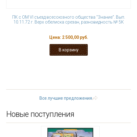
ПК с ОМ VI съезд всесоюзного общества "Знание". Вып.
10.11.72 г. Верх обелиска срезан, разновидность № 5К
Цена:
2 500,00 руб.
« первая
‹ предыдущая
…
7
8
9
10
11
12
13
14
15
…
следующая ›
последняя »
Все лучшие предложения
Новые поступления