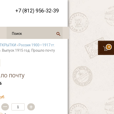
+7 (812) 956-32-39
ТКРЫТКИ
›
Россия 1900—1917 гг.
0
. Выпуск 1915 год. Прошло почту
шло почту
6
уб.
—
+