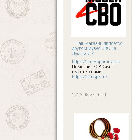
Наш магазин является
другом Музея СВО на
Думской, 4
https://t.me/spbmuzsvo
Помогайте СВОим
вместе с нами!
https://qr.nspk.ru/...
2025-05-27 16:11