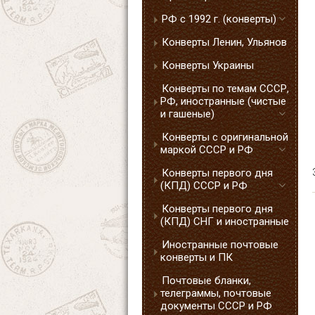
РФ с 1992 г. (конверты)
Конверты Ленин, Ульянов
Конверты Украины
Конверты по темам СССР,
РФ, иностранные (чистые
и гашеные)
Конверты с оригинальной
маркой СССР и РФ
Конверты первого дня
(КПД) СССР и РФ
Конверты первого дня
(КПД) СНГ и иностранные
Иностранные почтовые
конверты и ПК
Почтовые бланки,
телеграммы, почтовые
документы СССР и РФ