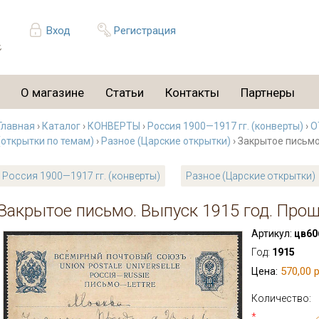
Вход
Регистрация
О магазине
Статьи
Контакты
Партнеры
Главная
›
Каталог
›
КОНВЕРТЫ
›
Россия 1900—1917 гг. (конверты)
›
О
(открытки по темам)
›
Разное (Царские открытки)
› Закрытое письмо
Россия 1900—1917 гг. (конверты)
Разное (Царские открытки)
Закрытое письмо. Выпуск 1915 год. Про
Артикул:
цв60
Год:
1915
570,00 р
Цена:
Количество:
*