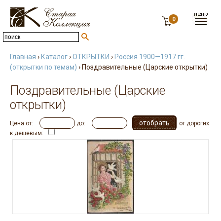
0
Главная
›
Каталог
›
ОТКРЫТКИ
›
Россия 1900—1917 гг.
(открытки по темам)
› Поздравительные (Царские открытки)
Поздравительные (Царские
открытки)
Цена от:
до:
от дорогих
к дешевым: