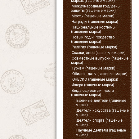
марках (гашеные марки)
Международный год/день
защиты (гашеные марки)
Мосты (гашеные марки)
Награды (гашеные марки)
Национальные костюмы
(гашеные марки)
Новый год и Рождество
(гашеные марки)
Религия (гашеные марки)
Сказки, эпос (гашеные марки)
Совместные выпуски (гашеные
марки)
Туризм (гашеные марки)
Юбилеи, даты (гашеные марки)
ЮНЕСКО (гашеные марки)
Флора (гашеные марки)
Выдающиеся личности
(гашеные марки)
Военные деятели (гашеные
марки)
Деятели искусства (гашеные
марки)
Деятели спорта (гашеные
марки)
Научные деятели (гашеные
марки)