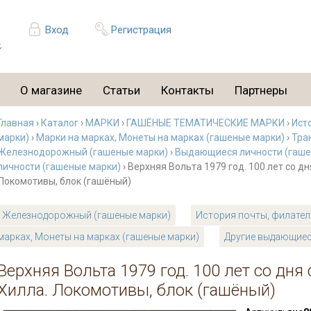
Вход
Регистрация
О магазине
Статьи
Контакты
Партнеры
Главная
›
Каталог
›
МАРКИ
›
ГАШЁНЫЕ ТЕМАТИЧЕСКИЕ МАРКИ
›
Ист
марки)
›
Марки на марках, Монеты на марках (гашеные марки)
›
Тра
Железнодорожный (гашеные марки)
›
Выдающиеся личности (гаше
личности (гашеные марки)
› Верхняя Вольта 1979 год. 100 лет со д
Локомотивы, блок (гашёный)
Железнодорожный (гашеные марки)
История почты, филател
марках, Монеты на марках (гашеные марки)
Другие выдающиес
Верхняя Вольта 1979 год. 100 лет со дня
Хилла. Локомотивы, блок (гашёный)