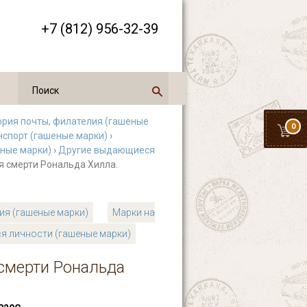
+7 (812) 956-32-39
ория почты, филателия (гашеные
0
нспорт (гашеные марки)
›
ные марки)
›
Другие выдающиеся
ня смерти Рональда Хилла.
ия (гашеные марки)
Марки на
я личности (гашеные марки)
 смерти Рональда