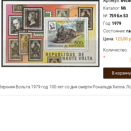
Артикул:
ячс8
Каталог:
Mi
№:
759 Бл.53
Год:
1979
Состояние:
г
125,00 р
Цена:
Количество:
*
Верхняя Вольта 1979 год. 100 лет со дня смерти Рональда Хилла. 