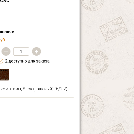
829С
ашеные
уб.
—
+
2 доступно для заказа
Локомотивы, блок (гашёный)
(6/2,2)