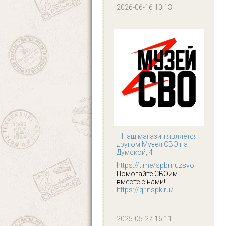
2026-06-16 10:13
Наш магазин является
другом Музея СВО на
Думской, 4
https://t.me/spbmuzsvo
Помогайте СВОим
вместе с нами!
https://qr.nspk.ru/...
2025-05-27 16:11