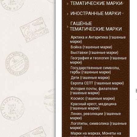
ТЕМАТИЧЕСКИЕ МАРКИ
ИНОСТРАННЫЕ МАРКИ
ГАШЁНЫЕ
ТЕМАТИЧЕСКИЕ МАРКИ
Арктика и Антарктика (гашеные
марки)
Война (гашеные марки)
Выставки (гашеные марки)
География и геология (гашеные
марки)
Государственные символы,
гербы (гашеные марки)
Дети (гашеные марки)
Европа СЕПТ (гашеные марки)
История почты, филателия
(гашеные марки)
Космос (гашеные марки)
Красный крест, медицина
(гашеные марки)
Ленин, революции (гашеные
марки)
Логотипы, символика (гашеные
марки)
Марки на марках, Монеты на