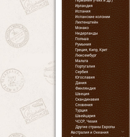
Германия (Рейх и др.)
Ирландия
Испания
Испанские колонии
Лихтенштейн
Монако
Нидерланды
Польша
Румыния
Греция, Кипр, Крит
Люксембург
Мальта
Португалия
Сербия
Югославия
Дания
Финляндия
Швеция
Скандинавия
Словения
Турция
Швейцария
ЧССР, Чехия
Другие страны Европы
Австралия и Океания