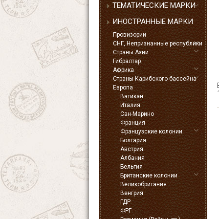
ТЕМАТИЧЕСКИЕ МАРКИ
ИНОСТРАННЫЕ МАРКИ
Провизории
СНГ, Непризнанные республики
Страны Азии
Гибралтар
Африка
Страны Карибского бассейна
Европа
Ватикан
Италия
Сан-Марино
Франция
Французские колонии
Болгария
Австрия
Албания
Бельгия
Британские колонии
Великобритания
Венгрия
ГДР
ФРГ