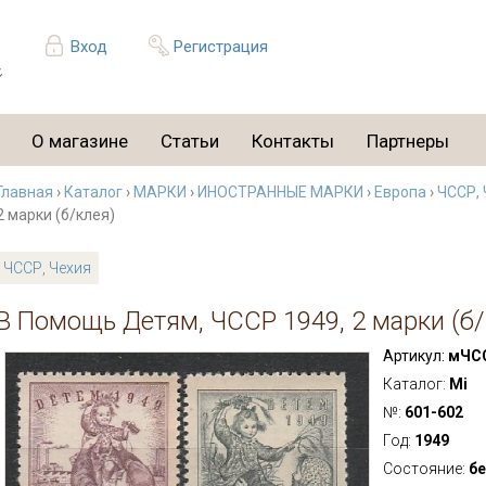
Вход
Регистрация
О магазине
Статьи
Контакты
Партнеры
Главная
›
Каталог
›
МАРКИ
›
ИНОСТРАННЫЕ МАРКИ
›
Европа
›
ЧССР, 
2 марки (б/клея)
ЧССР, Чехия
В Помощь Детям, ЧССР 1949, 2 марки (б/
Артикул:
мЧСС
Каталог:
Mi
№:
601-602
Год:
1949
Состояние:
бе