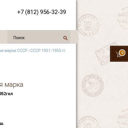
+7 (812) 956-32-39
ые марки СССР
›
СССР 1951-1955 гг.
0
ая марка
952гкл
ш.