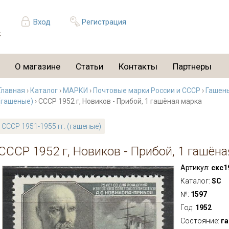
Вход
Регистрация
О магазине
Статьи
Контакты
Партнеры
Главная
›
Каталог
›
МАРКИ
›
Почтовые марки России и СССР
›
Гашен
(гашеные)
› СССР 1952 г, Новиков - Прибой, 1 гашёная марка
СССР 1951-1955 гг. (гашеные)
СССР 1952 г, Новиков - Прибой, 1 гашён
Артикул:
скс1
Каталог:
SC
№:
1597
Год:
1952
Состояние:
га