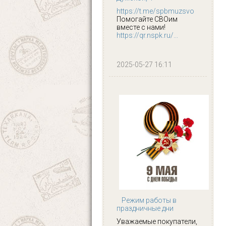
https://t.me/spbmuzsvo
Помогайте СВОим
вместе с нами!
https://qr.nspk.ru/...
2025-05-27 16:11
Режим работы в
праздничные дни
Уважаемые покупатели,