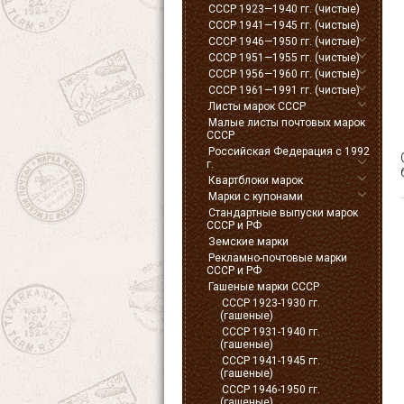
СССР 1923—1940 гг. (чистые)
СССР 1941—1945 гг. (чистые)
СССР 1946—1950 гг. (чистые)
СССР 1951—1955 гг. (чистые)
СССР 1956—1960 гг. (чистые)
СССР 1961—1991 гг. (чистые)
Листы марок СССР
Малые листы почтовых марок
СССР
Российская Федерация с 1992
г.
Квартблоки марок
Марки с купонами
Стандартные выпуски марок
СССР и РФ
Земские марки
Рекламно-почтовые марки
СССР и РФ
Гашеные марки СССР
СССР 1923-1930 гг.
(гашеные)
СССР 1931-1940 гг.
(гашеные)
СССР 1941-1945 гг.
(гашеные)
СССР 1946-1950 гг.
(гашеные)