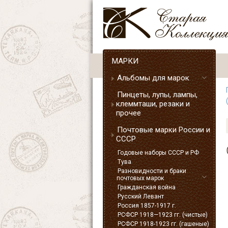
МАРКИ
Альбомы для марок
Пинцеты, лупы, лампы,
клеммташи, резаки и
прочее
Почтовые марки России и
СССР
Годовые наборы СССР и РФ
Тува
Разновидности и браки
почтовых марок
Гражданская война
Русский Левант
Россия 1857-1917 г.
РСФСР 1918—1923 гг. (чистые)
РСФСР 1918-1923 гг. (гашеные)