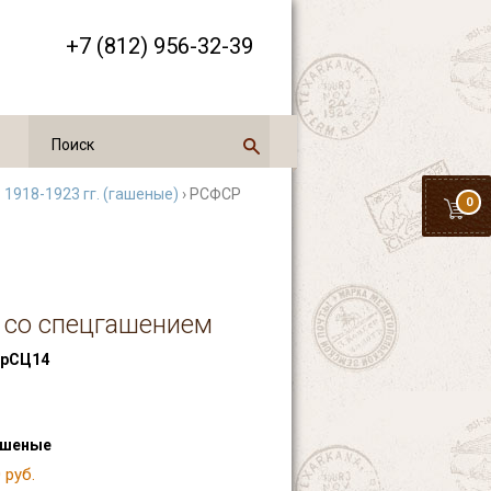
+7 (812) 956-32-39
1918-1923 гг. (гашеные)
› РСФСР
0
к со спецгашением
рСЦ14
ашеные
 руб.