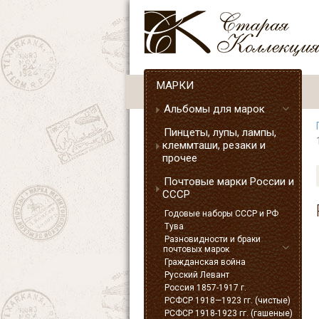
МАРКИ
Альбомы для марок
Пинцеты, лупы, лампы,
клеммташи, резаки и
прочее
Почтовые марки России и
СССР
Годовые наборы СССР и РФ
Тува
Разновидности и браки
почтовых марок
Гражданская война
Русский Левант
Россия 1857-1917 г.
РСФСР 1918—1923 гг. (чистые)
РСФСР 1918-1923 гг. (гашеные)