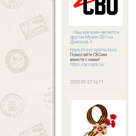
Наш магазин является
другом Музея СВО на
Думской, 4
https://t.me/spbmuzsvo
Помогайте СВОим
вместе с нами!
https://qr.nspk.ru/...
2025-05-27 16:11