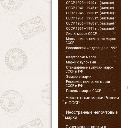
СССР 1923—1940 гг. (чистые)
СССР 1941—1945 гг. (чистые)
СССР 1946—1950 гг. (чистые)
СССР 1951—1955 гг. (чистые)
СССР 1956—1960 гг. (чистые)
СССР 1961—1991 гг. (чистые)
Листы марок СССР
Малые листы почтовых марок
СССР
Российская Федерация с 1992
г.
Квартблоки марок
Марки с купонами
Стандартные выпуски марок
СССР и РФ
Земские марки
Рекламно-почтовые марки
СССР и РФ
Гашеные марки СССР
Непочтовые марки России
и СССР
Иностранные непочтовые
марки
Сувенирные листы к