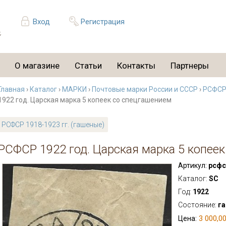
Вход
Регистрация
О магазине
Статьи
Контакты
Партнеры
Главная
›
Каталог
›
МАРКИ
›
Почтовые марки России и СССР
›
РСФСР 
1922 год. Царская марка 5 копеек со спецгашением
РСФСР 1918-1923 гг. (гашеные)
РСФСР 1922 год. Царская марка 5 копее
Артикул:
рсфс
Каталог:
SC
Год:
1922
Состояние:
г
3 000,00
Цена: