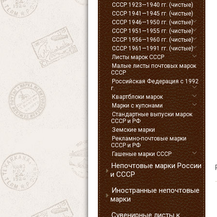
СССР 1923—1940 гг. (чистые)
СССР 1941—1945 гг. (чистые)
СССР 1946—1950 гг. (чистые)
СССР 1951—1955 гг. (чистые)
СССР 1956—1960 гг. (чистые)
СССР 1961—1991 гг. (чистые)
Листы марок СССР
Малые листы почтовых марок
СССР
Российская Федерация с 1992
г.
Квартблоки марок
Марки с купонами
Стандартные выпуски марок
СССР и РФ
Земские марки
Рекламно-почтовые марки
СССР и РФ
Гашеные марки СССР
Непочтовые марки России
и СССР
Иностранные непочтовые
марки
Сувенирные листы к