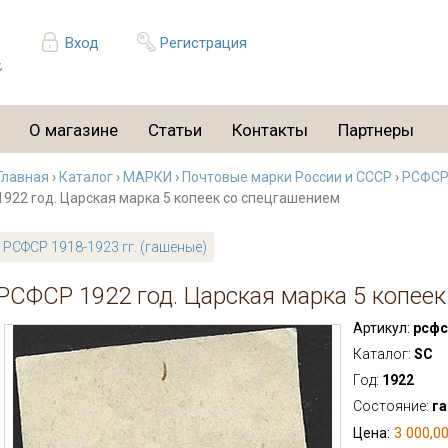
Вход
Регистрация
О магазине
Статьи
Контакты
Партнеры
Главная
›
Каталог
›
МАРКИ
›
Почтовые марки России и СССР
›
РСФСР 
1922 год. Царская марка 5 копеек со спецгашением
РСФСР 1918-1923 гг. (гашеные)
РСФСР 1922 год. Царская марка 5 копее
Артикул:
рсфс
Каталог:
SC
Год:
1922
Состояние:
г
3 000,00
Цена: