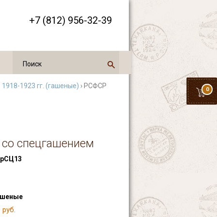
+7 (812) 956-32-39
1918-1923 гг. (гашеные)
› РСФСР
0
к со спецгашением
рСЦ13
ашеные
 руб.