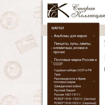
МАРКИ
Альбомы для марок
Пинцеты, лупы, лампы,
клеммташи, резаки и
прочее
Почтовые марки России и
СССР
Годовые наборы СССР и РФ
Тува
Разновидности и браки
почтовых марок
Гражданская война
Русский Левант
Россия 1857-1917 г.
РСФСР 1918—1923 гг. (чистые)
РСФСР 1918-1923 гг. (гашеные)