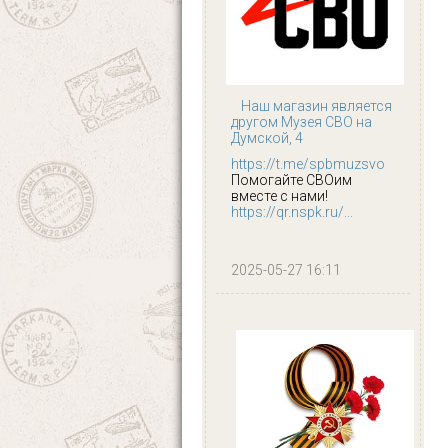
Наш магазин является
другом Музея СВО на
Думской, 4
https://t.me/spbmuzsvo
Помогайте СВОим
вместе с нами!
https://qr.nspk.ru/...
2025-05-27 16:11