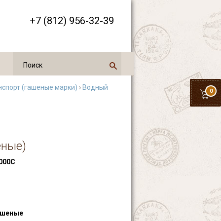
+7 (812) 956-32-39
нспорт (гашеные марки)
›
Водный
0
ёные)
000С
ашеные