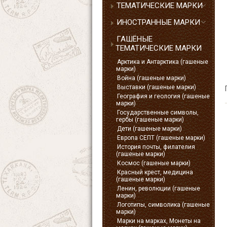
ТЕМАТИЧЕСКИЕ МАРКИ
ИНОСТРАННЫЕ МАРКИ
ГАШЁНЫЕ
ТЕМАТИЧЕСКИЕ МАРКИ
Арктика и Антарктика (гашеные
марки)
Война (гашеные марки)
Выставки (гашеные марки)
География и геология (гашеные
марки)
Государственные символы,
гербы (гашеные марки)
Дети (гашеные марки)
Европа СЕПТ (гашеные марки)
История почты, филателия
(гашеные марки)
Космос (гашеные марки)
Красный крест, медицина
(гашеные марки)
Ленин, революции (гашеные
марки)
Логотипы, символика (гашеные
марки)
Марки на марках, Монеты на