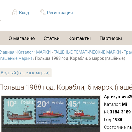
Вход
Регистрация
О магазине
Статьи
Контакты
Партнеры
Главная
›
Каталог
›
МАРКИ
›
ГАШЁНЫЕ ТЕМАТИЧЕСКИЕ МАРКИ
›
Тра
(гашеные марки)
› Польша 1988 год. Корабли, 6 марок (гашёные)
Водный (гашеные марки)
Польша 1988 год. Корабли, 6 марок (гаш
Артикул:
ячс2
Каталог:
Mi
№:
3184-3189
Год:
1988
Состояние:
г