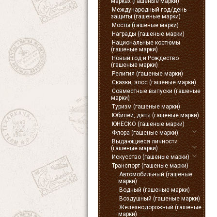
марках (гашеные марки)
Международный год/день
защиты (гашеные марки)
Мосты (гашеные марки)
Награды (гашеные марки)
Национальные костюмы
(гашеные марки)
Новый год и Рождество
(гашеные марки)
Религия (гашеные марки)
Сказки, эпос (гашеные марки)
Совместные выпуски (гашеные
марки)
Туризм (гашеные марки)
Юбилеи, даты (гашеные марки)
ЮНЕСКО (гашеные марки)
Флора (гашеные марки)
Выдающиеся личности
(гашеные марки)
Искусство (гашеные марки)
Транспорт (гашеные марки)
Автомобильный (гашеные
марки)
Водный (гашеные марки)
Воздушный (гашеные марки)
Железнодорожный (гашеные
марки)