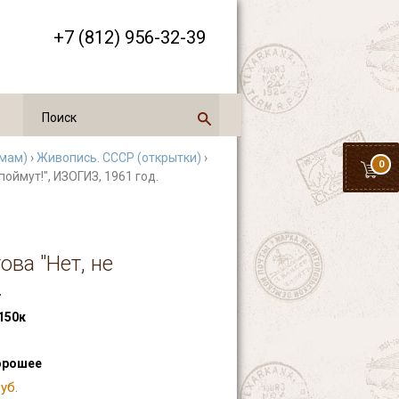
+7 (812) 956-32-39
емам)
›
Живопись. СССР (открытки)
›
0
оймут!", ИЗОГИЗ, 1961 год.
ва "Нет, не
.
150к
орошее
уб.