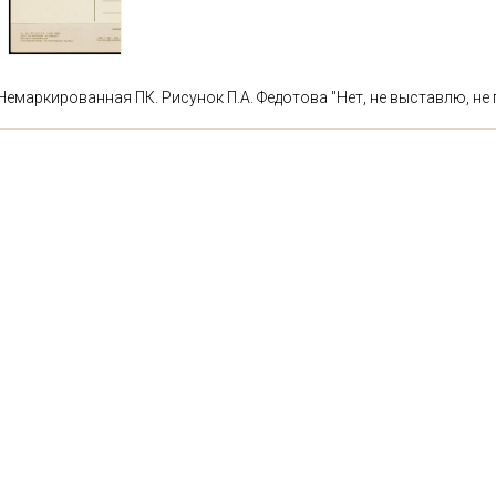
Немаркированная ПК. Рисунок П.А. Федотова "Нет, не выставлю, не 