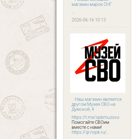
магазин марок СНГ
...
2026-06-16 10:13
Наш магазин является
другом Музея СВО на
Думской, 4
https://t.me/spbmuzsvo
Помогайте СВОим
вместе с нами!
https://qr.nspk.ru/...