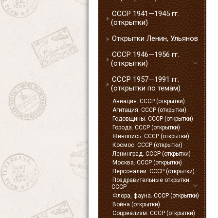
СССР 1941—1945 гг.
(открытки)
Открытки Ленин, Ульянов
СССР 1946—1956 гг.
(открытки)
СССР 1957—1991 гг.
(открытки по темам)
Авиация. СССР (открытки)
Агитация. СССР (открытки)
Годовщины. СССР (открытки)
Города. СССР (открытки)
Живопись. СССР (открытки)
Космос. СССР (открытки)
Ленинград. СССР (открытки)
Москва. СССР (открытки)
Персоналии. СССР (открытки)
Поздравительные открытки.
СССР
Флора, фауна. СССР (открытки)
Война (открытки)
Соцреализм. СССР (открытки)