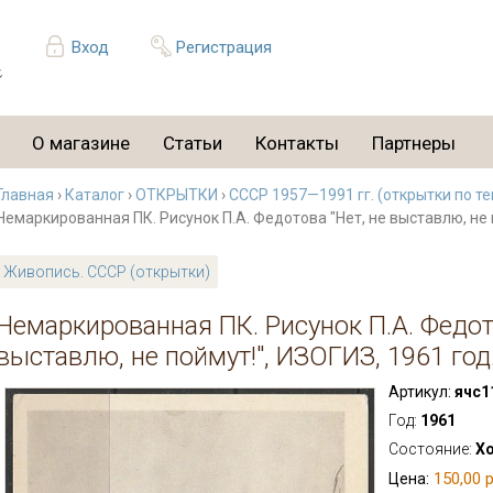
Вход
Регистрация
О магазине
Статьи
Контакты
Партнеры
Главная
›
Каталог
›
ОТКРЫТКИ
›
СССР 1957—1991 гг. (открытки по т
Немаркированная ПК. Рисунок П.А. Федотова "Нет, не выставлю, не п
Живопись. СССР (открытки)
Немаркированная ПК. Рисунок П.А. Федото
выставлю, не поймут!", ИЗОГИЗ, 1961 год
Артикул:
ячс1
Год:
1961
Состояние:
Х
150,00 р
Цена: