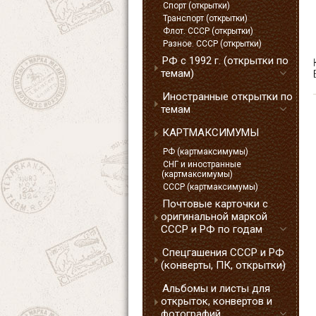
Спорт (открытки)
Транспорт (открытки)
Флот. СССР (открытки)
Разное. СССР (открытки)
РФ с 1992 г. (открытки по
темам)
Иностранные открытки по
темам
КАРТМАКСИМУМЫ
РФ (картмаксимумы)
СНГ и иностранные
(картмаксимумы)
СССР (картмаксимумы)
Почтовые карточки с
оригинальной маркой
СССР и РФ по годам
Спецгашения СССР и РФ
(конверты, ПК, открытки)
Альбомы и листы для
открыток, конвертов и
фотографий