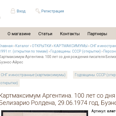
Вход
Регистрация
О магазине
Статьи
Контакты
Партнеры
Главная
›
Каталог
›
ОТКРЫТКИ
›
КАРТМАКСИМУМЫ
›
СНГ и иностра
1991 гг. (открытки по темам)
›
Годовщины. СССР (открытки)
›
Персон
Картмаксимум Аргентина. 100 лет со дня рождения писателя Белиза
Буэнос-Айрес
СНГ и иностранные (картмаксимумы)
Годовщины. СССР (откр
(открытки)
Картмаксимум Аргентина. 100 лет со дн
Белизарио Ролдена, 29.06.1974 год, Буэн
Артикул:
олег