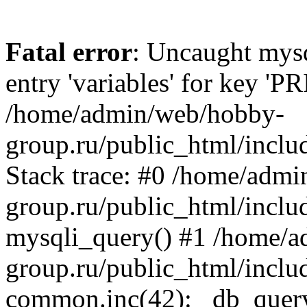
Fatal error
: Uncaught mysq
entry 'variables' for key '
/home/admin/web/hobby-
group.ru/public_html/inclu
Stack trace: #0 /home/adm
group.ru/public_html/inclu
mysqli_query() #1 /home/
group.ru/public_html/inclu
common.inc(42): _db_quer