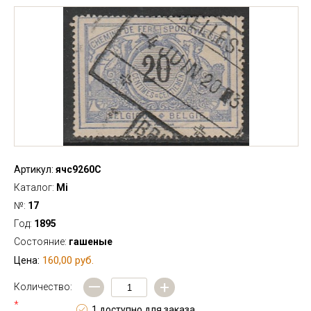
Артикул:
ячс9260С
Каталог:
Mi
№:
17
Год:
1895
Состояние:
гашеные
160,00 руб.
Цена:
—
+
Количество:
*
1 доступно для заказа