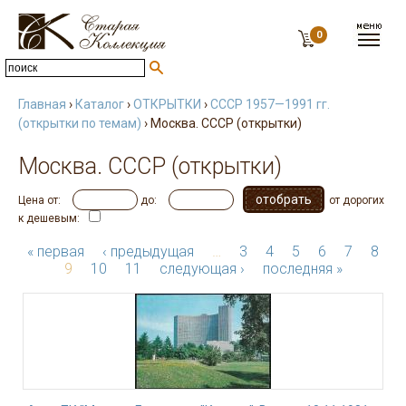
0
Главная
›
Каталог
›
ОТКРЫТКИ
›
СССР 1957—1991 гг.
(открытки по темам)
› Москва. СССР (открытки)
Москва. СССР (открытки)
Цена от:
до:
от дорогих
к дешевым:
« первая
‹ предыдущая
…
3
4
5
6
7
8
9
10
11
следующая ›
последняя »