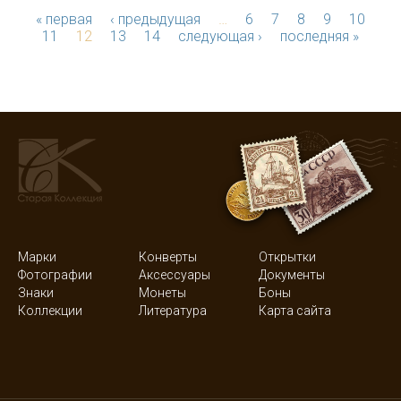
« первая
‹ предыдущая
…
6
7
8
9
10
11
12
13
14
следующая ›
последняя »
Марки
Конверты
Открытки
Фотографии
Аксессуары
Документы
Знаки
Монеты
Боны
Коллекции
Литература
Карта сайта