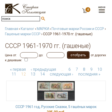
0
Главная
›
Каталог
›
МАРКИ
›
Почтовые марки России и СССР
›
Гашеные марки СССР
› СССР 1961-1970 гг. (гашеные)
СССР 1961-1970 гг. (гашеные)
Цена от:
до:
от дорогих
к дешевым:
« первая
‹ предыдущая
…
6
7
8
9
10
11
12
13
14
следующая ›
последняя »
СССР 1961 год, Русские Сказки, 5 гашёных марок